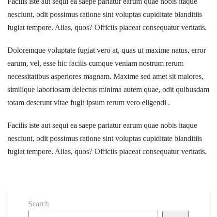
Facilis iste aut sequi ea saepe pariatur earum quae nobis itaque
nesciunt, odit possimus ratione sint voluptas cupiditate blanditiis
fugiat tempore. Alias, quos? Officiis placeat consequatur veritatis.
Doloremque voluptate fugiat vero at, quas ut maxime natus, error
earum, vel, esse hic facilis cumque veniam nostrum rerum
necessitatibus asperiores magnam. Maxime sed amet sit maiores,
similique laboriosam delectus minima autem quae, odit quibusdam
totam deserunt vitae fugit ipsum rerum vero eligendi .
Facilis iste aut sequi ea saepe pariatur earum quae nobis itaque
nesciunt, odit possimus ratione sint voluptas cupiditate blanditiis
fugiat tempore. Alias, quos? Officiis placeat consequatur veritatis.
Search